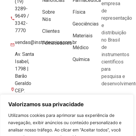
Nanotícias
Farmacêutica
(19)
empresa
3289-
de
Sobre
Física
9649 /
representação
Nós
3342-
Geociências
e
7770
Clientes
distribuição
Materiais
no Brasil
vendas@instrutecnica.com.br
Fornecedores
de
Médico
Av. Santa
instrumentos
Química
Isabel,
científicos
1798 |
para
Barão
pesquisa e
Geraldo
desenvolviment
CEP:
13084-
Valorizamos sua privacidade
643 |
Campinas-
Utilizamos cookies para aprimorar sua experiência de
SP
navegação, exibir anúncios ou conteúdo personalizado e
analisar nosso tráfego. Ao clicar em “Aceitar todos”, você