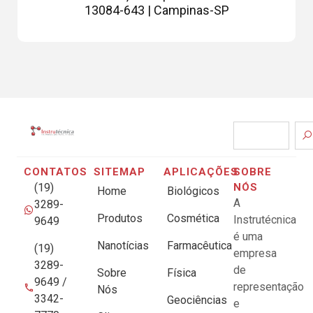
13084-643 | Campinas-SP
CONTATOS
SITEMAP
APLICAÇÕES
SOBRE
(19)
NÓS
Home
Biológicos
A
3289-
Produtos
Cosmética
Instrutécnica
9649
é uma
Nanotícias
Farmacêutica
(19)
empresa
3289-
de
Sobre
Física
9649 /
representação
Nós
3342-
Geociências
e