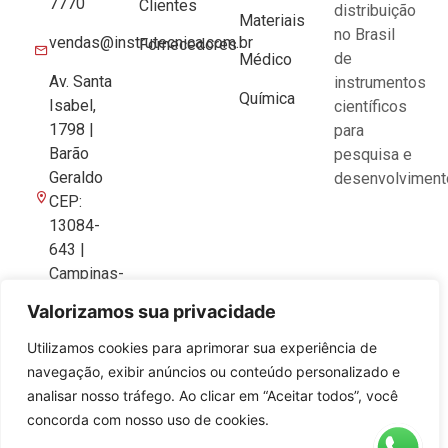
7770
Clientes
distribuição
Materiais
no Brasil
vendas@instrutecnica.com.br
Fornecedores
de
Médico
Av. Santa
instrumentos
Química
Isabel,
científicos
1798 |
para
Barão
pesquisa e
Geraldo
desenvolviment
CEP:
13084-
643 |
Campinas-
SP
Valorizamos sua privacidade
Utilizamos cookies para aprimorar sua experiência de
navegação, exibir anúncios ou conteúdo personalizado e
analisar nosso tráfego. Ao clicar em “Aceitar todos”, você
concorda com nosso uso de cookies.