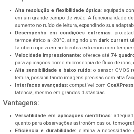
Alta resolução e flexibilidade óptica:
equipada com 
em um grande campo de visão. A funcionalidade de b
aumento no ruído de leitura, expandindo sua adaptabi
Desempenho em condições extremas:
projetad
termoelétrico a -20°C, atingindo um
dark current u
também opera em ambientes extremos com temperat
Velocidade impressionante:
oferece até
74 quadro
para aplicações como microscopia de fluxo de íons, ó
Alta sensibilidade e baixo ruído:
o sensor CMOS re
leitura, possibilitando imagens precisas com alta fa
Interfaces avançadas:
compatível com
CoaXPress
latência, mesmo em grandes distâncias.
Vantagens:
Versatilidade em aplicações científicas:
adequada
quanto para observações astronômicas ou tomografi
Eficiência e durabilidade:
elimina a necessidade