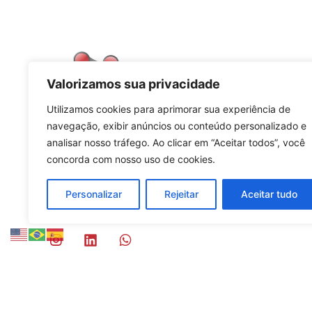
Valorizamos sua privacidade
Utilizamos cookies para aprimorar sua experiência de
navegação, exibir anúncios ou conteúdo personalizado e
CONTATOS
analisar nosso tráfego. Ao clicar em “Aceitar todos”, você
(19) 3289-9649
concorda com nosso uso de cookies.
(19) 3289-9649 / 3342-7770
vendas@instrutecnica.com.br
Personalizar
Rejeitar
Aceitar tudo
Av. Santa Isabel, 1798 | Barão Geraldo CEP:
13084-643 | Campinas-SP