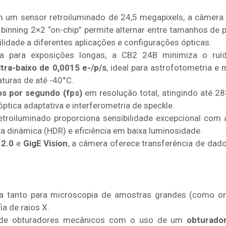
um sensor retroiluminado de 24,5 megapixels, a câmera 
inning 2×2 “on-chip” permite alternar entre tamanhos de 
lidade a diferentes aplicações e configurações ópticas.
a para exposições longas, a CB2 24B minimiza o ruí
ltra-baixo de 0,0015 e-/p/s
, ideal para astrofotometria e
uras de até -40°C.
s por segundo (fps)
em resolução total, atingindo até 28
ptica adaptativa e interferometria de speckle.
troiluminado proporciona sensibilidade excepcional com
ixa dinâmica (HDR) e eficiência em baixa luminosidade.
 2.0
e
GigE Vision
, a câmera oferece transferência de dado
 tanto para microscopia de amostras grandes (como or
a de raios X.
 de obturadores mecânicos com o uso de um
obturador