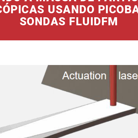
ÓPICAS USANDO PICOB
SONDAS FLUIDFM