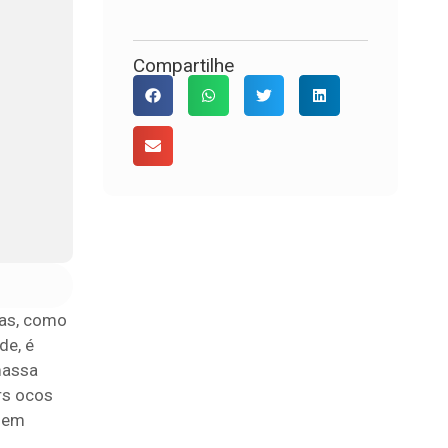
Compartilhe
eas, como
de, é
massa
rs ocos
agem