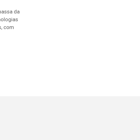
 massa da
nologias
s, com