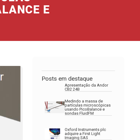
ALANCE E
Posts em destaque
Apresentação da Andor
CB2 24B
Medindo a massa de
partículas microscópicas
usando PicoBalance e
sondas FluidFM
Oxford Instruments plc
adquire a First Light
Imaging SAS