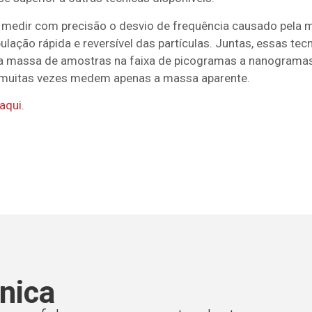
ra medir com precisão o desvio de frequência causado pela
lação rápida e reversível das partículas. Juntas, essas tec
a massa de amostras na faixa de picogramas a nanograma
e muitas vezes medem apenas a massa aparente.
aqui
.
nica