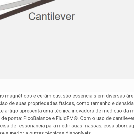
is magnéticos e cerâmicas, são essenciais em diversas ár
eciso de suas propriedades físicas, como tamanho e densida
Este artigo apresenta uma técnica inovadora de medição da 
 de ponta: PicoBalance e FluidFM®. Com o uso de cantileve
 precisa de ressonância para medir suas massas, essa abord
se superior a outras técnicas disponíveis.