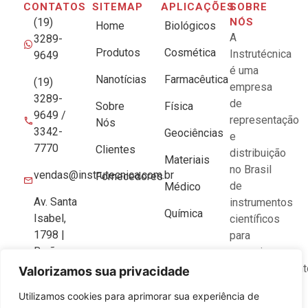
CONTATOS
SITEMAP
APLICAÇÕES
SOBRE
(19)
NÓS
Home
Biológicos
A
3289-
Produtos
Cosmética
Instrutécnica
9649
é uma
Nanotícias
Farmacêutica
(19)
empresa
3289-
de
Sobre
Física
9649 /
representação
Nós
3342-
Geociências
e
7770
Clientes
distribuição
Materiais
no Brasil
vendas@instrutecnica.com.br
Fornecedores
de
Médico
Av. Santa
instrumentos
Química
Isabel,
científicos
1798 |
para
Barão
pesquisa e
Geraldo
desenvolviment
Valorizamos sua privacidade
CEP:
Utilizamos cookies para aprimorar sua experiência de
13084-