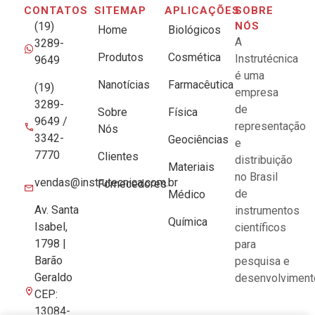
CONTATOS
SITEMAP
APLICAÇÕES
SOBRE
(19)
NÓS
Home
Biológicos
A
3289-
Produtos
Cosmética
Instrutécnica
9649
é uma
Nanotícias
Farmacêutica
(19)
empresa
3289-
de
Sobre
Física
9649 /
representação
Nós
3342-
Geociências
e
7770
Clientes
distribuição
Materiais
no Brasil
vendas@instrutecnica.com.br
Fornecedores
de
Médico
Av. Santa
instrumentos
Química
Isabel,
científicos
1798 |
para
Barão
pesquisa e
Geraldo
desenvolviment
CEP:
13084-