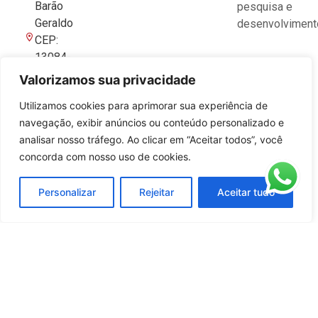
Barão
pesquisa e
Geraldo
desenvolviment
CEP:
13084-
643 |
Valorizamos sua privacidade
Campinas-
Utilizamos cookies para aprimorar sua experiência de
SP
navegação, exibir anúncios ou conteúdo personalizado e
analisar nosso tráfego. Ao clicar em “Aceitar todos”, você
concorda com nosso uso de cookies.
Personalizar
Rejeitar
Aceitar tudo
© Copyright Instrutécnica 2026 | Site:
Agência
Sacchi Design