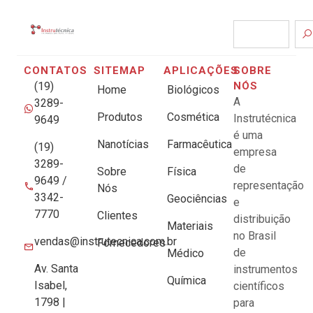
CONTATOS
SITEMAP
APLICAÇÕES
SOBRE
(19)
NÓS
Home
Biológicos
A
3289-
Produtos
Cosmética
Instrutécnica
9649
é uma
Nanotícias
Farmacêutica
(19)
empresa
3289-
de
Sobre
Física
9649 /
representação
Nós
3342-
Geociências
e
7770
Clientes
distribuição
Materiais
no Brasil
vendas@instrutecnica.com.br
Fornecedores
de
Médico
Av. Santa
instrumentos
Química
Isabel,
científicos
1798 |
para