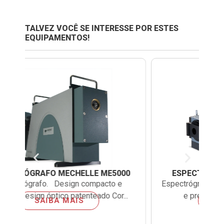
TALVEZ VOCÊ SE INTERESSE POR ESTES
EQUIPAMENTOS!
0
ESPECTRÓGRAFO SHAMROCK 500I
Espectrógrafo. Espectrógrafo pré-alinhado
.
e pré-calibrado. Correção de a...
Ad
SAIBA MAIS