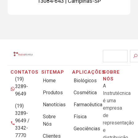
13084-643 | Campinas-SP
CONTATOS
SITEMAP
APLICAÇÕES
SOBRE
(19)
NÓS
Home
Biológicos
A
3289-
Produtos
Cosmética
Instrutécnica
9649
é uma
Nanotícias
Farmacêutica
(19)
empresa
3289-
de
Sobre
Física
9649 /
representação
Nós
3342-
Geociências
e
7770
Clientes
distribuição