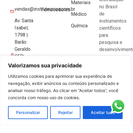
Materiais
no Brasil
vendas@instrutecnica.com.br
Fornecedores
de
Médico
Av. Santa
instrumentos
Química
Isabel,
científicos
1798 |
para
Barão
pesquisa e
Geraldo
desenvolviment
CEP:
13084-
Valorizamos sua privacidade
643 |
Utilizamos cookies para aprimorar sua experiência de
Campinas-
navegação, exibir anúncios ou conteúdo personalizado e
SP
analisar nosso tráfego. Ao clicar em “Aceitar todos”, você
concorda com nosso uso de cookies.
Personalizar
Rejeitar
Aceitar tudo