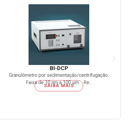
BI-DCP
Granulômetro por sedimentação/centrifugação.
T
Faixa de 10 nm a 100 µm. Re...
SAIBA MAIS