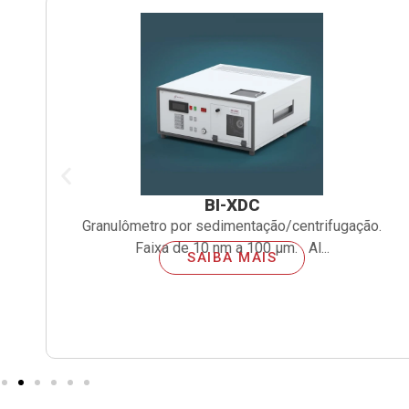
BI-XDC
Granulômetro por sedimentação/centrifugação.
Faixa de 10 nm a 100 µm. Al...
SAIBA MAIS