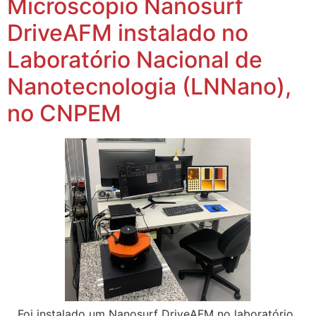
Microscópio Nanosurf
DriveAFM instalado no
Laboratório Nacional de
Nanotecnologia (LNNano),
no CNPEM
Foi instalado um Nanosurf DriveAFM no laboratório