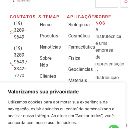
CONTATOS
SITEMAP
APLICAÇÕES
SOBRE
(19)
NÓS
Home
Biológicos
A
3289-
Produtos
Cosmética
Instrutécnica
9649
é uma
Nanotícias
Farmacêutica
(19)
empresa
3289-
de
Sobre
Física
9649 /
representação
Nós
3342-
Geociências
e
7770
Clientes
distribuição
Materiais
no Brasil
vendas@instrutecnica.com.br
Fornecedores
de
Valorizamos sua privacidade
Médico
Av. Santa
instrumentos
Utilizamos cookies para aprimorar sua experiência de
Química
Isabel,
científicos
navegação, exibir anúncios ou conteúdo personalizado e
1798 |
para
analisar nosso tráfego. Ao clicar em “Aceitar todos”, você
Barão
pesquisa e
concorda com nosso uso de cookies.
Geraldo
desenvolviment