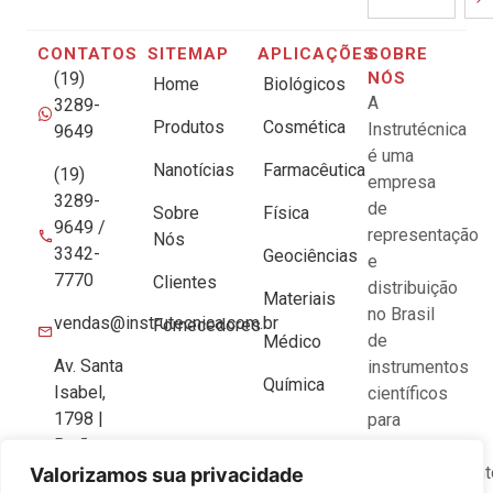
CONTATOS
SITEMAP
APLICAÇÕES
SOBRE
(19)
NÓS
Home
Biológicos
A
3289-
Produtos
Cosmética
Instrutécnica
9649
é uma
Nanotícias
Farmacêutica
(19)
empresa
3289-
de
Sobre
Física
9649 /
representação
Nós
3342-
Geociências
e
7770
Clientes
distribuição
Materiais
no Brasil
vendas@instrutecnica.com.br
Fornecedores
de
Médico
Av. Santa
instrumentos
Química
Isabel,
científicos
1798 |
para
Barão
pesquisa e
Geraldo
desenvolviment
Valorizamos sua privacidade