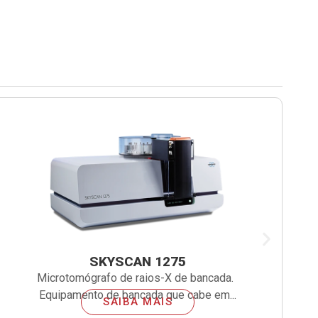
SKYSCAN 1275
Microtomógrafo de raios-X de bancada.
Mi
Equipamento de bancada que cabe em...
SAIBA MAIS