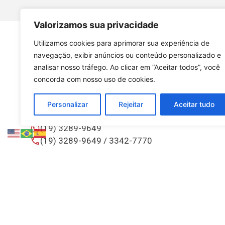
Valorizamos sua privacidade
Utilizamos cookies para aprimorar sua experiência de
navegação, exibir anúncios ou conteúdo personalizado e
analisar nosso tráfego. Ao clicar em “Aceitar todos”, você
concorda com nosso uso de cookies.
Personalizar
Rejeitar
Aceitar tudo
CONTATOS
(19) 3289-9649
(19) 3289-9649 / 3342-7770
vendas@instrutecnica.com.br
Av. Santa Isabel, 1798 | Barão Geraldo CEP:
13084-643 | Campinas-SP