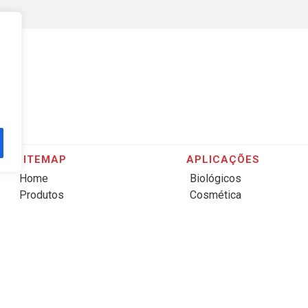
SITEMAP
APLICAÇÕES
Home
Biológicos
Produtos
Cosmética
Nanotícias
Farmacêutica
Sobre Nós
Física
Clientes
Geociências
Fornecedores
Materiais
Médico
Química